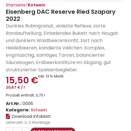
Startseite
Rotwein
Eisenberg DAC Reserve Ried Szapary
2022
Dunkles Rubingranat, violette Reflexe, zarte
Randaufhellung. Einladendes Bukett nach Nougat
und dunklem Waldbeerenkonfit, zart nach
Heidelbeeren, kandierte Veilchen. Komplex,
engmaschig, samtiges Tannin, balancierter
Säurebogen, Erdbeerkonfitüre im Abgang, gut
strukturierter Speisenbegleiter.
inkl. 13 % MwSt.
15,50
€
20,67
€
/
l
Produkt enthält: 0,75
l
Art.Nr.:
0006
Kategorie:
Rotwein
Download Infoblatt
Lieferzeit:
2-3 Werktage