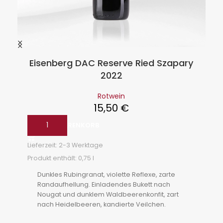
Eisenberg DAC Reserve Ried Szapary
2022
Rotwein
15,50
€
IN DEN WARENKORB
Lieferzeit:
2-3 Werktage
Produkt enthält: 0,75
l
Dunkles Rubingranat, violette Reflexe, zarte
Randaufhellung. Einladendes Bukett nach
Nougat und dunklem Waldbeerenkonfit, zart
nach Heidelbeeren, kandierte Veilchen.
Komplex, engmaschig, samtiges Tannin,