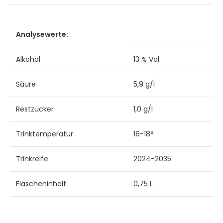
Analysewerte:
Alkohol
13 % Vol.
Säure
5,9 g/l
Restzucker
1,0 g/l
Trinktemperatur
16-18°
Trinkreife
2024-2035
Flascheninhalt
0,75 L