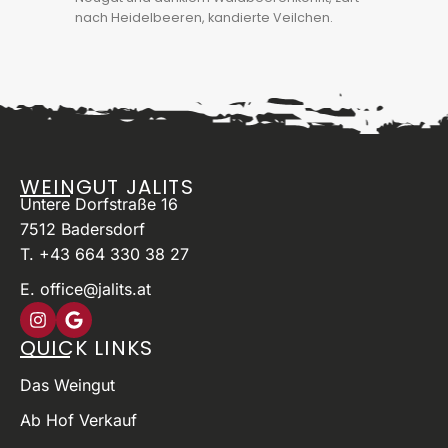
nach Heidelbeeren, kandierte Veilchen.
Komplex, engmaschig, samtiges Tannin,
balancierter Säurebogen, Erdbeerkonfitüre
im Abgang, gut strukturierter
Speisenbegleiter.
WEINGUT JALITS
Untere Dorfstraße 16
7512 Badersdorf
T. +43 664 330 38 27
E. office@jalits.at
QUICK LINKS
Das Weingut
Ab Hof Verkauf