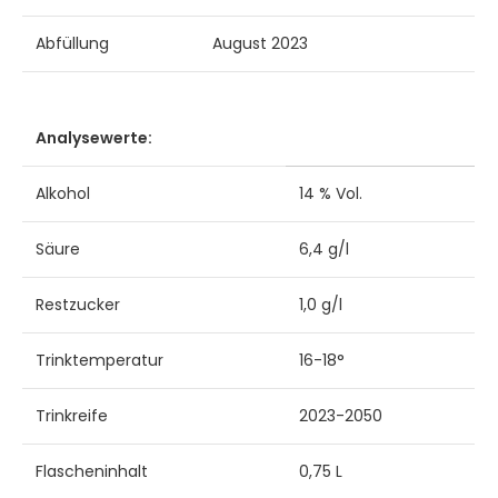
Abfüllung
August 2023
Analysewerte:
Alkohol
14 % Vol.
Säure
6,4 g/l
Restzucker
1,0 g/l
Trinktemperatur
16-18°
Trinkreife
2023-2050
Flascheninhalt
0,75 L