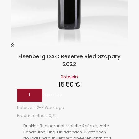
Eisenberg DAC Reserve Ried Szapary
2022
Rotwein
15,50
€
IN DEN WARENKORB
Lieferzeit:
2-3 Werktage
Produkt enthält: 0,75
l
Dunkles Rubingranat, violette Reflexe, zarte
Randaufhellung. Einladendes Bukett nach
Nougat und dunklem Waldbeerenkonfit, zart