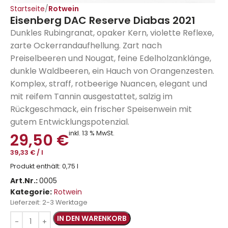
Startseite
Rotwein
Eisenberg DAC Reserve Diabas 2021
Dunkles Rubingranat, opaker Kern, violette Reflexe,
zarte Ockerrandaufhellung. Zart nach
Preiselbeeren und Nougat, feine Edelholzanklänge,
dunkle Waldbeeren, ein Hauch von Orangenzesten.
Komplex, straff, rotbeerige Nuancen, elegant und
mit reifem Tannin ausgestattet, salzig im
Rückgeschmack, ein frischer Speisenwein mit
gutem Entwicklungspotenzial.
inkl. 13 % MwSt.
29,50
€
39,33
€
/
l
Produkt enthält: 0,75
l
Art.Nr.:
0005
Kategorie:
Rotwein
Lieferzeit:
2-3 Werktage
IN DEN WARENKORB