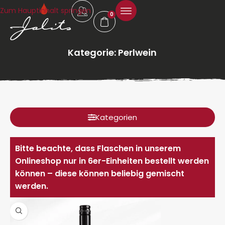
Zum Hauptinhalt springen
0
Kategorie: Perlwein
Kategorien
Bitte beachte, dass Flaschen in unserem
Onlineshop nur in 6er-Einheiten bestellt werden
können – diese können beliebig gemischt
werden.