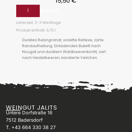
15,50
€
IN DEN WARENKORB
Lieferzeit:
2-3 Werktage
Produkt enthält: 0,75
l
Dunkles Rubingranat, violette Reflexe, zarte
Randaufhellung. Einladendes Bukett nach
Nougat und dunklem Waldbeerenkonfit, zart
nach Heidelbeeren, kandierte Veilchen.
Komplex, engmaschig, samtiges Tannin,
balancierter Säurebogen, Erdbeerkonfitüre
im Abgang, gut strukturierter
Speisenbegleiter.
WEINGUT JALITS
Untere Dorfstraße 16
7512 Badersdorf
T. +43 664 330 38 27